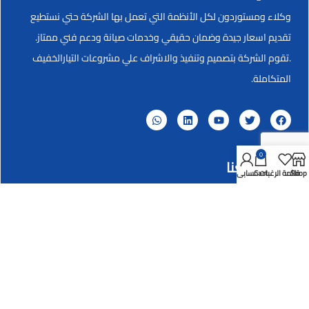
وكلاء ومستوردون لكل الأنظمة التي تعمل بها الشركة حتي نستطيع
تقديم اسعار جيدة وضمان حقيقي وخدمات صيانة ودعم فني ممتاز.
.تقوم الشركة بتصميم وتنفيذ والاشراف علي مشروعات التيارالخفيف
المتكاملة.
0
تواصل معنا
Shop
قائمة الرغبات
Cart
حسابي
العنوان
برج نقابة التطبيقيين-أول طريق مصر الأسكندرية الزراعي ميدان
المؤسسة _شبرا