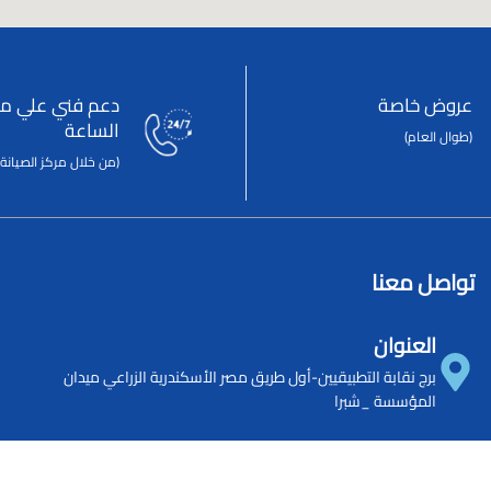
عروض خاصة
دعم فني علي مد
الساعة
(طوال العام)
(من خلال مركز الصيانة 
تواصل معنا
العنوان
برج نقابة التطبيقيين-أول طريق مصر الأسكندرية الزراعي ميدان
المؤسسة _شبرا
الهاتف
244050333
-
244050222