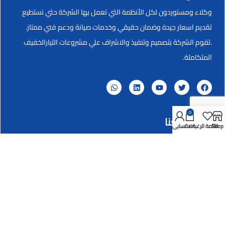
وكلاء ومستوردون لكل الأنظمة التي تعمل بها الشركة حتي نستطيع
تقديم اسعار جيدة وضمان حقيقي وخدمات صيانة ودعم فني ممتاز.
.تقوم الشركة بتصميم وتنفيذ والاشراف علي مشروعات التيارالخفيف
المتكاملة.
0
تواصل معنا
Shop
قائمة الرغبات
Cart
حسابي
العنوان
برج نقابة التطبيقيين-أول طريق مصر الأسكندرية الزراعي ميدان
المؤسسة _شبرا