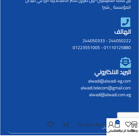
برج نقابة التطبيقيين-أول طريق مصر الأسكندرية الزراعي ميدان
المؤسسة _شبرا
الهاتف
244050333
-
244050222
01223551005
-
01110125880
البريد الالكتروني
alwadi@alwadi-eg.com
alwadi.telecom@gmail.com
alwadi@alwadi.com.eg
0
No Touch Push Button
Shop
قائمة الرغبات
Cart
حسابي