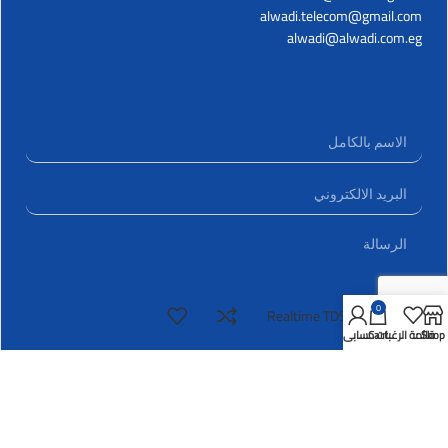
alwadi.telecom@gmail.com
alwadi@alwadi.com.eg
0
Realtime TDS19EM
Shop
قائمة الرغبات
Cart
حسابي
ارسال