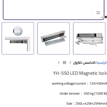
Click to enlarge
الرئيسية
الاكسس كنترول
YH-550 LED Magnetic lock
working voltage/current：12V/450mA
Under tension： 550 kg (1200 lb)
Size：250L×42W×25H(mm)