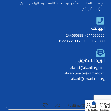
برج نقابة التطبيقيين-أول طريق مصر الأسكندرية الزراعي ميدان
المؤسسة _شبرا
الهاتف
244050333
-
244050222
01223551005
-
01110125880
البريد الالكتروني
alwadi@alwadi-eg.com
alwadi.telecom@gmail.com
alwadi@alwadi.com.eg
0
Realtime TDS-18D
Shop
قائمة الرغبات
Cart
حسابي