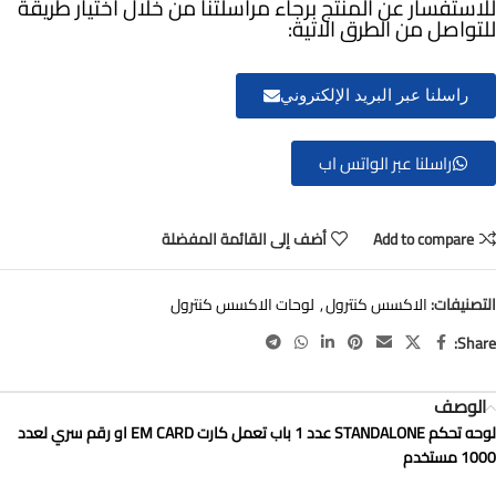
للاستفسار عن المنتج برجاء مراسلتنا من خلال اختيار طريقة
للتواصل من الطرق الاتية:
راسلنا عبر البريد الإلكتروني
راسلنا عبر الواتس اب
Add to compare
أضف إلى القائمة المفضلة
التصنيفات:
الاكسس كنترول
,
لوحات الاكسس كنترول
Share:
الوصف
لوحه تحكم STANDALONE عدد 1 باب تعمل كارت EM CARD او رقم سري لعدد
1000 مستخدم