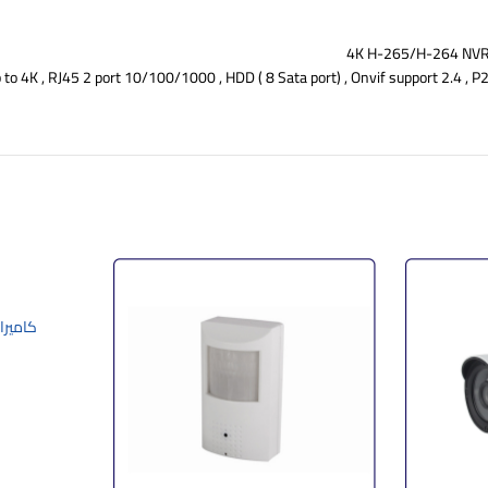
4K H-265/H-264 NVR ,
o 4K , RJ45 2 port 10/100/1000 , HDD ( 8 Sata port) , Onvif support 2.4 , P2P s
كاميرا