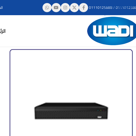
Skip to navigation
011101258
/
01110125888
ال
Skip to main content
الر