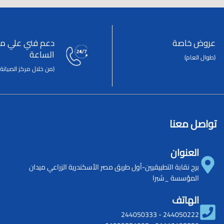
عروض خاصة
دعم فني علي مد
الساعة
(طوال العام)
(من خلال مركز الصيانة 
تواصل معنا
العنوان
برج نقابة التطبيقيين-أول طريق مصر الأسكندرية الزراعي ميدان
المؤسسة _شبرا
الهاتف
244050333
-
244050222