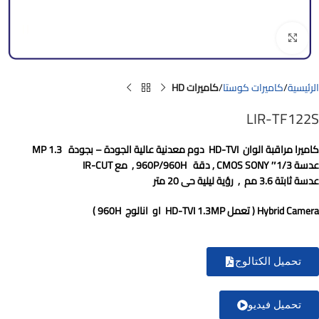
Click to enlarge
الرئيسية
كاميرات كوستا
كاميرات HD
LIR-TF122S
كاميرا مراقبة الوان
HD-TVI
دوم معدنية عالية الجودة – بجودة
1.3 MP
عدسة 1/3″
SONY
CMOS
, دقة
960P/960H
, مع
IR-CUT
عدسة ثابتة 3.6 مم , رؤية ليلية حى 20 متر
Hybrid Camera ( تعمل HD-TVI 1.3MP او انالوج 960H )
تحميل الكتالوج
تحميل فيديو