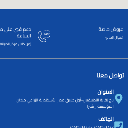
عروض خاصة
دعم فني علي مد
الساعة
(طوال العام)
(من خلال مركز الصيانة 
تواصل معنا
العنوان
برج نقابة التطبيقيين-أول طريق مصر الأسكندرية الزراعي ميدان
المؤسسة _شبرا
الهاتف
244050333
-
244050222