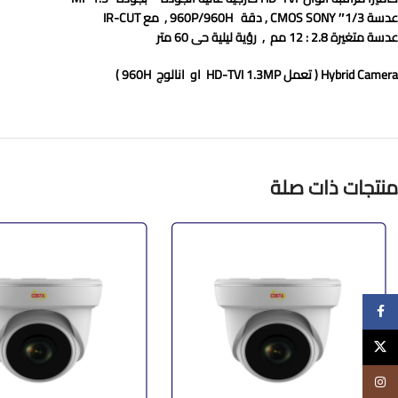
عدسة 1/3″
SONY
CMOS
, دقة
960P/960H
, مع
IR-CUT
عدسة متغيرة 2.8 : 12 مم , رؤية ليلية حى 60 متر
Hybrid Camera ( تعمل HD-TVI 1.3MP او انالوج 960H )
منتجات ذات صلة
Facebook
X
Instagram