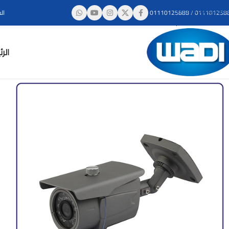
Skip to navigation
011101258
/
01110125888
ال
Skip to main content
الر