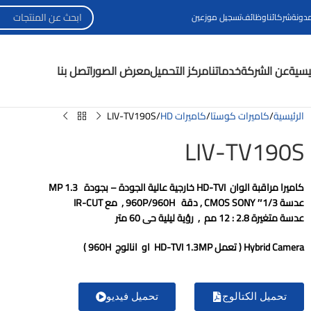
مدونة
شركائنا
وظائف
تسجيل موزعين
ئيسية
عن الشركة
خدماتنا
مركز التحميل
معرض الصور
اتصل بنا
الرئيسية
كاميرات كوستا
كاميرات HD
LIV-TV190S
LIV-TV190S
كاميرا مراقبة الوان
HD-TVI
خارجية عالية الجودة – بجودة
1.3 MP
عدسة 1/3″
SONY
CMOS
, دقة
960P/960H
, مع
IR-CUT
عدسة متغيرة 2.8 : 12 مم , رؤية ليلية حى 60 متر
Hybrid Camera ( تعمل HD-TVI 1.3MP او انالوج 960H )
تحميل الكتالوج
تحميل فيديو