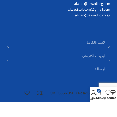
alwadi@alwadi-eg.com
alwadi.telecom@gmail.com
alwadi@alwadi.com.eg
0
OBT-6656 USB + Relay 6 Zones
Shop
قائمة الرغبات
Cart
حسابي