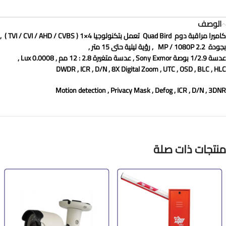
الوصف
كاميرا مراقبة دوم
Quad Bird
تعمل بتكنولوجيا
4×1
(
TVI / CVI / AHD / CVBS
)
,
بجودة
2.2 MP / 1080P
, رؤية ليلية حتى 15 متر ,
عدسة 1/2.9 بوصة
Sony Exmor
, عدسة متغيرة 2.8 : 12 مم , 0.0008
Lux
,
DWDR , ICR , D/N , 8X Digital Zoom , UTC , OSD , BLC , HLC
Motion detection , Privacy Mask , Defog , ICR , D/N , 3DNR
منتجات ذات صلة