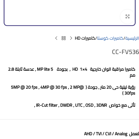
Click to enlarge
الرئيسية
كاميرات كوستا
كاميرات HD
CC-FV536
كاميرا مراقبة الوان
خارجية
4×1 HD
,
بجودة
5 MP lite
, عدسة ثابتة
2.8
مم
رؤية ليلية حى
20
متر
, جودة (
5MP @ 20 fps , 4MP @ 30 fps , 2 MP@
)
30fps
تأتى مع خواص
IR-Cut filter , DWDR , UTC , OSD , 3DNR ,
تعمل AHD / TVI / CVI / Analog