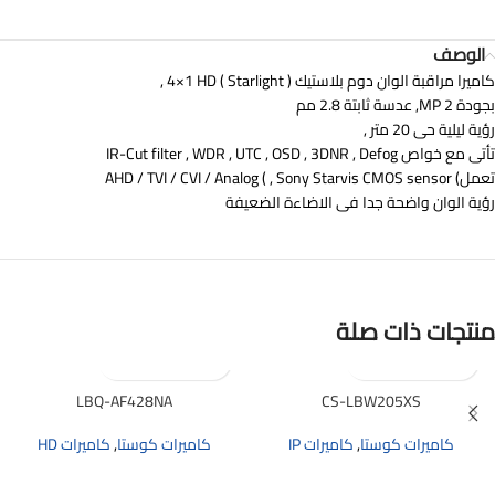
الوصف
كاميرا مراقبة الوان دوم بلاستيك ( Starlight ) 4×1 HD ,
بجودة 2 MP, عدسة ثابتة 2.8 مم
رؤية ليلية حى 20 متر ,
تأتى مع خواص IR-Cut filter , WDR , UTC , OSD , 3DNR , Defog
تعمل) AHD / TVI / CVI / Analog ( , Sony Starvis CMOS sensor
رؤية الوان واضحة جدا فى الاضاءة الضعيفة
منتجات ذات صلة
LBQ-AF428NA
CS-LBW205XS
كاميرات كوستا
,
كاميرات IP
كاميرات كوستا
,
كاميرات HD