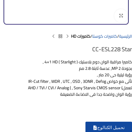
Click to enlarge
الرئيسية
كاميرات كوستا
كاميرات HD
CC-ESL228 Star
كاميرا مراقبة الوان دوم بلاستيك ( Starlight ) 4×1 HD ,
بجودة 2 MP, عدسة ثابتة 2.8 مم
رؤية ليلية حى 20 متر ,
تأتى مع خواص IR-Cut filter , WDR , UTC , OSD , 3DNR , Defog
تعمل) AHD / TVI / CVI / Analog ( , Sony Starvis CMOS sensor
رؤية الوان واضحة جدا فى الاضاءة الضعيفة
تحميل الكتالوج