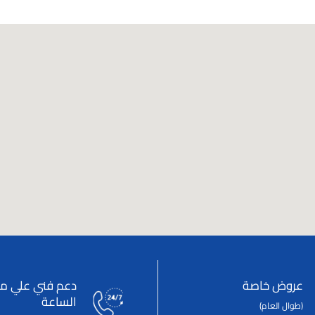
عروض خاصة
دعم فني علي مد
الساعة
(طوال العام)