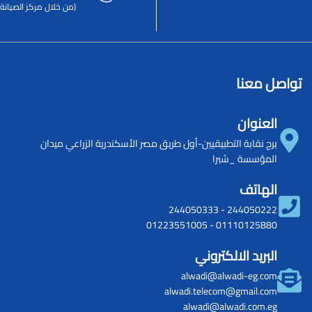
(من خلال مركز الصيانة 
تواصل معنا
العنوان
برج نقابة التطبيقيين-أول طريق مصر الأسكندرية الزراعي ميدان
المؤسسة _شبرا
الهاتف
244050333
-
244050222
01223551005
-
01110125880
البريد الالكتروني
alwadi@alwadi-eg.com
alwadi.telecom@gmail.com
alwadi@alwadi.com.eg