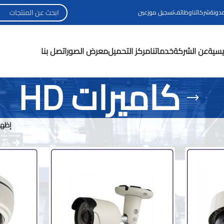
مدونة
شركائنا
وظائف
تسجيل موزعين
ئيسية
عن الشركة
خدماتنا
مركز التحميل
معرض الصور
اتصل بنا
كاميرات HD
إظها