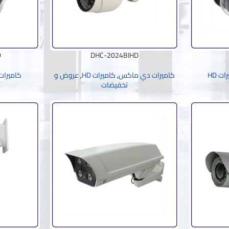
D
DHC-2024BIHD
ات HD
كاميرات دي ماكس
,
كاميرات HD
,
عروض و
كاميرا
تخفيضات