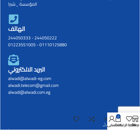
المؤسسة _شبرا
الهاتف
244050333
-
244050222
01223551005
-
01110125880
البريد الالكتروني
alwadi@alwadi-eg.com
alwadi.telecom@gmail.com
alwadi@alwadi.com.eg
0
R57082
Shop
قائمة الرغبات
Cart
حسابي