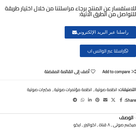
للاستفسار عن المنتج برجاء مراسلتنا من خلال اختيار طريقة
للتواصل من الطرق الاتية:
راسلنا عبر البريد الإلكتروني
راسلنا عبر الواتس اب
Add to compare
أضف إلى القائمة المفضلة
التصنيفات:
انظمة صوتية
,
انظمة مؤتمرات صوتية
,
مكبرات صوتية
Share:
الوصف
ميكسر صوتى , ٨ قناة , اكواليزر , ايكو