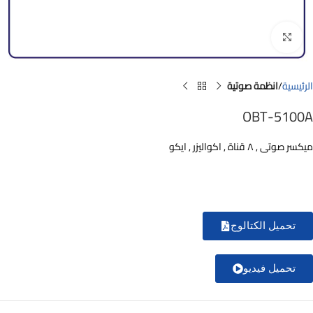
Click to enlarge
الرئيسية
انظمة صوتية
OBT-5100A
ميكسر صوتى , ٨ قناة , اكواليزر , ايكو
تحميل الكتالوج
تحميل فيديو