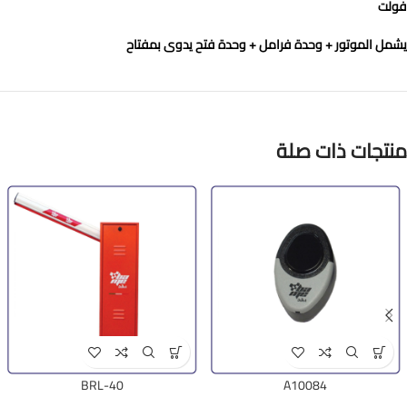
فولت
يشمل الموتور + وحدة فرامل + وحدة فتح يدوى بمفتاح
منتجات ذات صلة
BRL-40
A10084