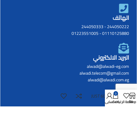
الهاتف
244050333
-
244050222
01223551005
-
01110125880
البريد الالكتروني
alwadi@alwadi-eg.com
alwadi.telecom@gmail.com
alwadi@alwadi.com.eg
0
JUST 600/200
Shop
قائمة الرغبات
Cart
حسابي