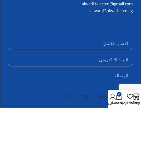
alwadi.telecom@gmail.com
alwadi@alwadi.com.eg
0
GRD-TF441
Shop
قائمة الرغبات
Cart
حسابي
ارسال