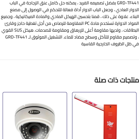
GRD-TF441 بفضل تصميمه الفريد ، يمكنه حل كامل عنق الزجاجة في الباب
الدوار العادي ، وجعل الباب الدوار أداة فعالة للتحكم في الوصول إلى مصنع
البناء. علاوة على ذلك ، قمنا بتحسين الهيكل المادي والمادة الميكانيكية ، وجميع
المواد الدوارة تستخدم مادة PC المقاومة للرصاص من أجل تغطية حاجز وقارئ
البطاقات ، ولديها مقاومة أعلى للإرهاق ومقاومة للصدمات. هيكل SUS القوي
، وتصميم مقاوم للتآكل وسطح مضاد للماء. التشغيل الموثوق لـ GRD-TF441
في ظل الظروف الخارجية القاسية
منتجات ذات صلة