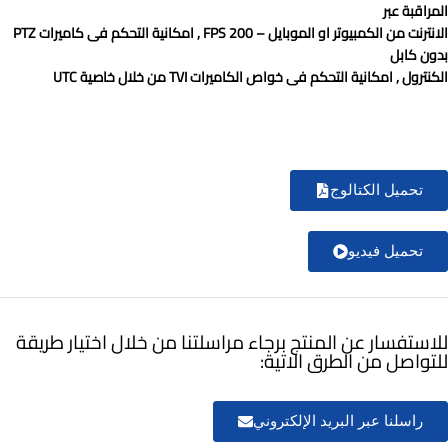
المراقبة عبر
الانترنت من الكمبيوتر او الموبايل – FPS 200 , امكانية التحكم فى كاميرات PTZ
بدون كابل
الكنترول , امكانية التحكم فى خواص الكاميرات TVI من خلال خاصية UTC
تحميل الكتالوج
تحميل فيديو
للاستفسار عن المنتج برجاء مراسلتنا من خلال اختيار طريقة
للتواصل من الطرق الاتية:
راسلنا عبر البريد الإلكتروني