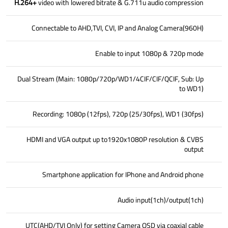
H.264+
video with lowered bitrate & G.711u audio compression
Connectable to AHD,TVI, CVI, IP and Analog Camera(960H)
Enable to input 1080p & 720p mode
Dual Stream (Main: 1080p/720p/WD1/4CIF/CIF/QCIF, Sub: Up
to WD1)
Recording: 1080p (12fps), 720p (25/30fps), WD1 (30fps)
HDMI and VGA output up to1920x1080P resolution & CVBS
output
Smartphone application for IPhone and Android phone
Audio input(1ch)/output(1ch)
UTC(AHD/TVI Only) for setting Camera OSD via coaxial cable