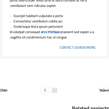
purus ullamcorper tellus ante at duira convallis ac vel a
vestibulum sem ridiculus sapien.
Suscipit habitant vulputate a porta.
Consectetur vestibulum cubilia acc.
Scelerisque litora ipsum parturient.
Id volutpat consequat
arcu tristique
praesent sed sapien a a
sagittis sit condimentum hac ut congue.
CONTACT US
VIEW MORE
Older
Newer
Related projects