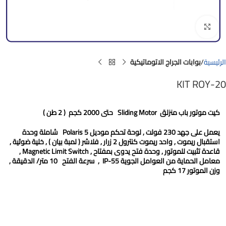
Click to enlarge
الرئيسية
بوابات الجراج الاتوماتيكية
KIT ROY-20
كيت موتور باب منزلق
Sliding Motor
حتى
2000
كجم
( 2 طن )
يعمل على جهد 230 فولت , لوحة تحكم موديل
Polaris 5
شاملة وحدة
استقبال ريموت , واحد ريموت كنترول 2 زرار , فلاشر ( لمبة بيان ) , خلية ضوئية ,
قاعدة تثبيت للموتور , وحدة فتح يدوى بمفتاح ,
Magnetic Limit Switch
,
معامل الحماية من العوامل الجوية
IP-55
, سرعة الفتح
10
متر/ الدقيقة ,
وزن الموتور
17
كجم