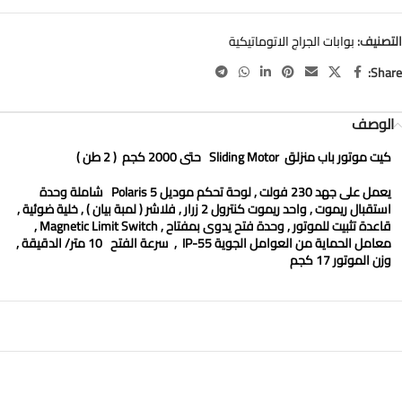
التصنيف:
بوابات الجراج الاتوماتيكية
Share:
الوصف
كيت موتور باب منزلق
Sliding Motor
حتى
2000
كجم
( 2 طن )
يعمل على جهد 230 فولت , لوحة تحكم موديل
Polaris 5
شاملة وحدة
استقبال ريموت , واحد ريموت كنترول 2 زرار , فلاشر ( لمبة بيان ) , خلية ضوئية ,
قاعدة تثبيت للموتور , وحدة فتح يدوى بمفتاح ,
Magnetic Limit Switch
,
معامل الحماية من العوامل الجوية
IP-55
, سرعة الفتح
10
متر/ الدقيقة ,
وزن الموتور
17
كجم