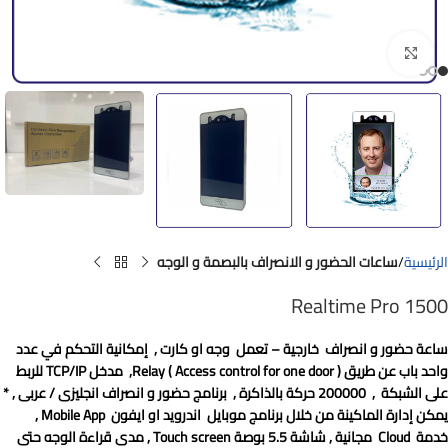
Click to enlarge
الرئيسية
ساعات الحضور و الانصراف بالبصمة و الوجه
Realtime Pro 1500
ساعة حضور و انصراف
خارجية – تعمل وجه او كارت , إمكانية التحكم في عدد
واحد باب عن طريق
), مدخل
Access control for one door
(
Relay
TCP/IP
للربط
على الشبكة ,
200000
حركة بالذاكرة , برنامج حضور و انصراف انجليزى / عربى , *
يمكن إدارة الماكينة من خلال برنامج موبايل اندرويد او ايفون
Mobile App
,
خدمة
Cloud
مجانية
, شاشة 5.5 بوصة
Touch screen
, مدى قراءة الوجه حتى