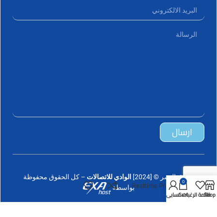
ارسال
حقوق النشر © [2024]
الوادي للاتصالات
– كل الحقوق محفوظة
0
Realtime Pro 1500
بواسطة
Shop
قائمة الرغبات
Cart
حسابي