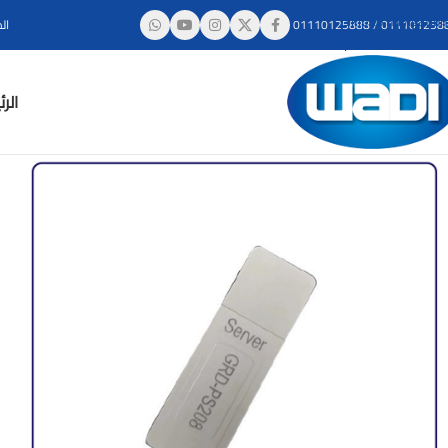
Skip to navigation
011101258
/
01110125888
ال
Skip to main content
الر