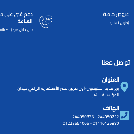
عروض خاصة
دعم فني علي مد
الساعة
(طوال العام)
(من خلال مركز الصيانة 
تواصل معنا
العنوان
برج نقابة التطبيقيين-أول طريق مصر الأسكندرية الزراعي ميدان
المؤسسة _شبرا
الهاتف
244050333
-
244050222
01223551005
-
01110125880