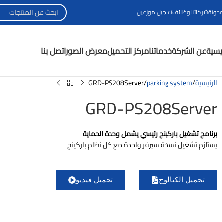
مدونة
شركائنا
وظائف
تسجيل موزعين
ئيسية
عن الشركة
خدماتنا
مركز التحميل
معرض الصور
اتصل بنا
الرئيسية
parking system
GRD-PS208Server
GRD-PS208Server
برنامج تشغيل باركينج رئيسي يشمل وحدة الحماية
يستلزم تشغيل نسخة سيرفر واحدة مع كل نظام باركينج
تحميل الكتالوج
تحميل فيديو