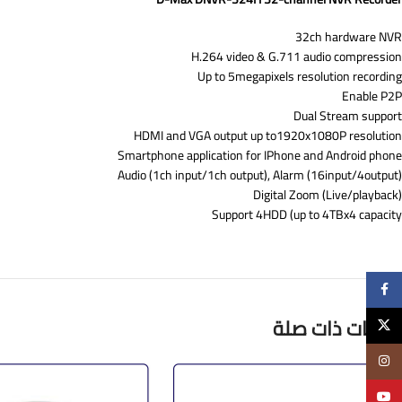
32ch hardware NVR
H.264 video & G.711 audio compression
Up to 5megapixels resolution recording
Enable P2P
Dual Stream support
HDMI and VGA output up to1920x1080P resolution
Smartphone application for IPhone and Android phone
Audio (1ch input/1ch output), Alarm (16input/4output)
Digital Zoom (Live/playback)
Support 4HDD (up to 4TBx4 capacity
Facebook
منتجات ذات صلة
X
Instagram
YouTube