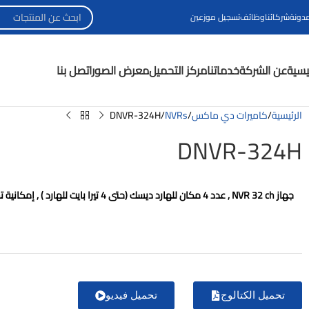
مدونة
شركائنا
وظائف
تسجيل موزعين
ئيسية
عن الشركة
خدماتنا
مركز التحميل
معرض الصور
اتصل بنا
الرئيسية
كاميرات دي ماكس
NVRs
DNVR-324H
DNVR-324H
جهاز
NVR 32 ch
, عدد 4 مكان للهارد ديسك (حتى
4
تيرا بايت للهارد
) , إمكانية
تحميل الكتالوج
تحميل فيديو