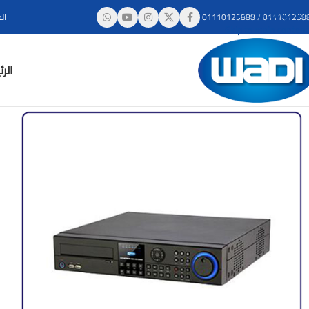
Skip to navigation
011101258
/
01110125888
ال
Skip to main content
الر