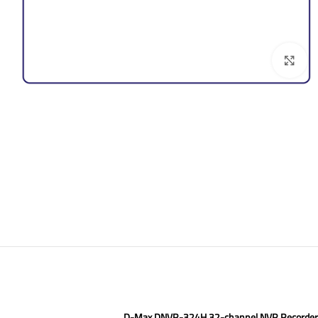
Click to enlarge
D-Max DNVR-324H 32-channel NVR Recorder