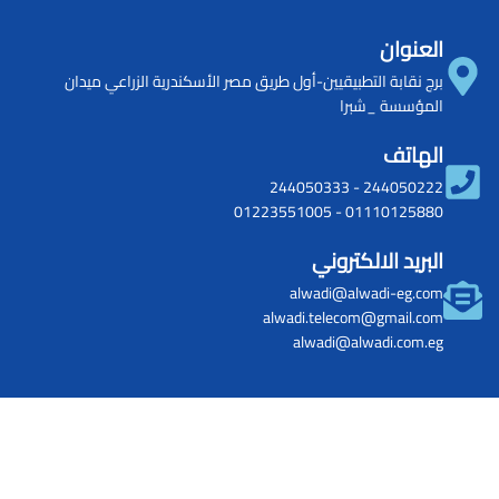
العنوان
برج نقابة التطبيقيين-أول طريق مصر الأسكندرية الزراعي ميدان
المؤسسة _شبرا
الهاتف
244050333
-
244050222
01223551005
-
01110125880
البريد الالكتروني
alwadi@alwadi-eg.com
alwadi.telecom@gmail.com
alwadi@alwadi.com.eg
وق النشر © [2024]
الوادي للاتصالات
– كل الحقوق محفوظة بواسطة