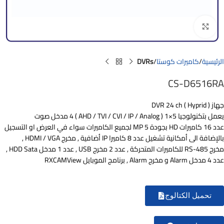
Click to enlarge
الرئيسية
كاميرات كوستا
DVRs
CS-D6516RA
جهاز DVR 24 ch ( Hyprid )
يعمل بتكنولوجيا 5×1 ( AHD / TVI / CVI / IP / Analog ) 4 مدخل صوت
عدد 16 كاميرات HD بجودة 5 MP لجميع الكاميرات سواء في العرض او التسجيل
بالإضافة الى أمكانية تشغيل عدد 8 كاميرا IP أضافية , مخرج HDMI / VGA ,
مخرج RS-485 للكاميرات المتحركة , عدد 2 مخرج USB , عدد 1 مدخل HDD Sata ,
عدد 4 مدخل Alarm و مخرج Alarm , برنامج الموبايل RXCAMView
تحميل الكتالوج