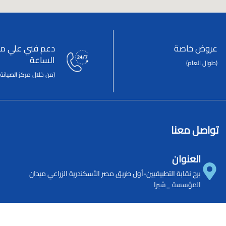
عروض خاصة
دعم فني علي مد
الساعة
(طوال العام)
(من خلال مركز الصيانة 
تواصل معنا
العنوان
برج نقابة التطبيقيين-أول طريق مصر الأسكندرية الزراعي ميدان
المؤسسة _شبرا
الهاتف
244050333
-
244050222