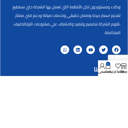
وكلاء ومستوردون لكل الأنظمة التي تعمل بها الشركة حتي نستطيع
تقديم اسعار جيدة وضمان حقيقي وخدمات صيانة ودعم فني ممتاز.
.تقوم الشركة بتصميم وتنفيذ والاشراف علي مشروعات التيارالخفيف
المتكاملة.
0
تواصل معنا
Shop
قائمة الرغبات
Cart
حسابي
العنوان
برج نقابة التطبيقيين-أول طريق مصر الأسكندرية الزراعي ميدان
المؤسسة _شبرا