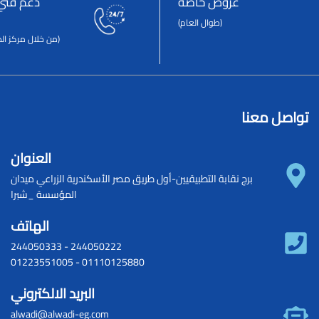
عروض خاصة
دعم فني
(طوال العام)
(من خلال مركز الص
تواصل معنا
العنوان
برج نقابة التطبيقيين-أول طريق مصر الأسكندرية الزراعي ميدان
المؤسسة _شبرا
الهاتف
244050333
-
244050222
01223551005
-
01110125880
البريد الالكتروني
alwadi@alwadi-eg.com