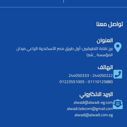
تواصل معنا
العنوان
برج نقابة التطبيقيين-أول طريق مصر الأسكندرية الزراعي ميدان
المؤسسة _شبرا
الهاتف
244050333
-
244050222
01223551005
-
01110125880
البريد الالكتروني
alwadi@alwadi-eg.com
alwadi.telecom@gmail.com
alwadi@alwadi.com.eg