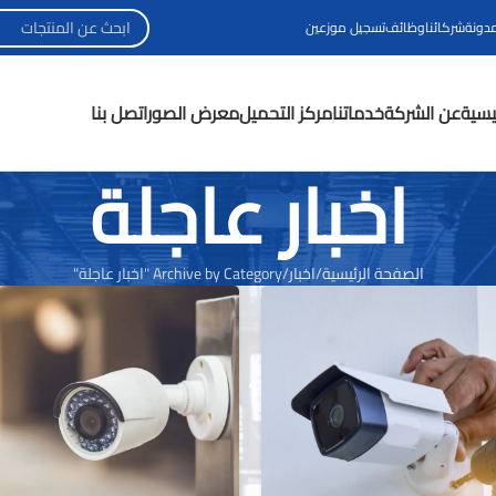
مدونة
شركائنا
وظائف
تسجيل موزعين
ئيسية
عن الشركة
خدماتنا
مركز التحميل
معرض الصور
اتصل بنا
اخبار عاجلة
الصفحة الرئيسية
اخبار
Archive by Category "اخبار عاجلة"