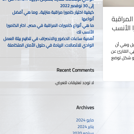
إلى 30 نوفمبر 2022
كيفية اختيار كاميرا مراقبة منزلية.. وما هي أفضل
المراقبة
أنواعها
ا الأنسب
ما هي أنواع كاميرات المراقبة في مصر.. اختر الكاميرا
الأنسب لك
أهمية ساعات الحضور والانصراف في تنظيم بيئة العمل
يل وهي أن
الوادي للاتصالات: الريادة في حلول الأمان المتكاملة
ي القارئ عن
 أو شكل توضع
Recent Comments
لا توجد تعليقات للعرض.
Archives
مايو 2024
يناير 2024
سبتمبر 2020