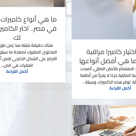
ما هي أنواع كاميرات 
في مصر.. اختر الكامير
لك
هناك حقيقة مثبتة منذ زمن طو
ختيار كاميرا مراقبة
المحتوى المقروء لصفحة ما سيله
وما هي أفضل أنواعها
التركيز على الشكل الخارجي للنص
الفقرات في الص...
لاهتمام بالأمان المنزلي، أصبحت
أكمل القراءة
ة المنزلية جزءًا لا يتجزأ من أنظمة
ثة. توفر هذه الكاميرات وسيلة...
أكمل القراءة