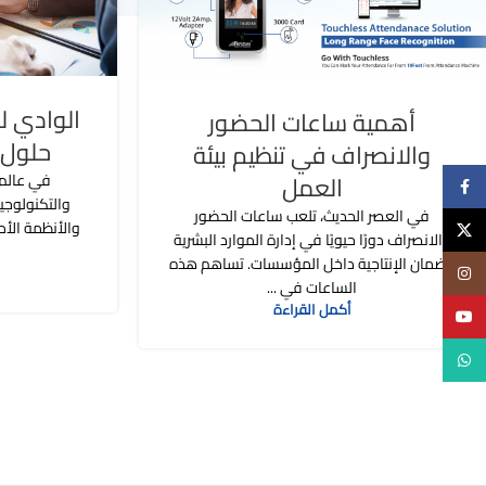
الوادي لل
أهمية ساعات الحضور
حلول 
والانصراف في تنظيم بيئة
العمل
في عالم ي
Facebook
والتكنولوجيا
في العصر الحديث، تلعب ساعات الحضور
والأنظمة الأم
X
والانصراف دورًا حيويًا في إدارة الموارد البشرية
وضمان الإنتاجية داخل المؤسسات. تساهم هذه
Instagram
الساعات في ...
أكمل القراءة
YouTube
WhatsApp