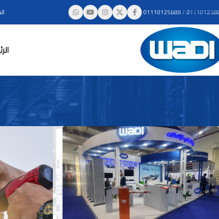
Skip to navigation
011101258
/
01110125888
ال
Skip to main content
الر