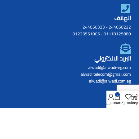
الهاتف
244050333
-
244050222
01223551005
-
01110125880
البريد الالكتروني
alwadi@alwadi-eg.com
alwadi.telecom@gmail.com
alwadi@alwadi.com.eg
0
Shop
قائمة الرغبات
Cart
حسابي