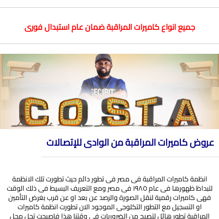
جميع انواع كاميرات المراقبة ضمان عام استبدال فورى
عروض كاميرات المراقبة من الوادى للإتصالات
انظمة كاميرات المراقبة فى مصر فى تطور دائم حيث تطورت تلك الانظمة
لتبداظ ظهورها فى عام ١٩٨٥ فى مصر ومع التعريف البسيط فى ذلك الوقت
فهى كاميرات رقمية لنقل الصورة والرصد عن بعد او عن قرب بغرض التأمين
او التسجيل مع التطور التكلوجى الموجود الان تطورت انظمة كاميرات
المراقبة تطور هائل لتصبح من الضروريات فى وقتنا هذا فاصبحت تحل محل