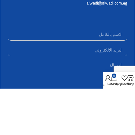
alwadi@alwadi.com.eg
0
Shop
قائمة الرغبات
Cart
حسابي
ارسال