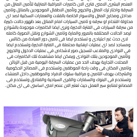
العنصر البشرى الامنى فترى الان كاميرات المراقبة المنزلية لتأمين المنزل من
السرقة واختار ترك المنزل والخروج وتأمين الاطفال الموجودين بالمنازل وتامين
مداخل ومخارج المنزل والاسوار الخاصة بالفلات والعمارات السكنية لصد اى
محاولة اقتحام او سرقه و تامين السيارات امام المنازل بعد ظهور حالات كبيرة
من سرقة السيارات فى الفترة الاخيرة ونرى ايضا الكاميرات موجودة بالشوارع
لرصد الحالات المختلفه بالمرور والمارة وتامين الشوارع ونقل الصورة كامله
لاى حدث غير اعتيادى و تستخدم ايضا فى تامين دور العبادة من كنائس
ومساجد لصد اى عمليات ارهابية محتملة فى الفترة الاخيرة وتستخدم ايضا
فى النوادى والملاعب لتسجيل صور لاشخاص فى عمليات الدخول والخروج
وتأمين الموجودين بتلك النوادى ويمكن ايضا مشاهدة تلك الكاميرات فى
المحلات التجارية بهدف الحد من عمليات السرقة اليومية من قبل الزبائن
وتامين المكان فى وقت راحة الموظفين وتستخدم فى المصالح الحكومية
والشركات بهدف التامين و مراقبة سلوك الافراد والموظفين داخل المنشاء
وتستخدم فى البنوك والسفارات والقرى السياحية والفنادق وتستخدم فى
المصانع لمتابع سير العمل حيث تعتبر الان عنصر امنى اساسى فى اى مكان .