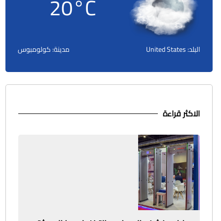
20
°C
البلد: United States
مدينة: كولومبوس
الاكثر قراءة