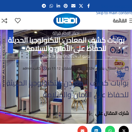
Skip to navigation
Skip to main content
القائمة
اخبار
,
الاكثر قرائة
بوابات كشف المعادن: التكنولوجيا الحديثة
للحفاظ على الأمان والسلامة
يونيو 7, 2024
On يناير 9, 2024
تاريخ المقال:
يناير 9, 2024
وقت المقال:
11:12 ص
كاتب:
admin
بوابات كشف المعادن: التكنولوجيا الحديثة
للحفاظ على الأمان والسلامة
شارك المقال علي