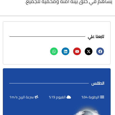
يساهم في خلق بيئة آمنة ومحمية للجميع.
تابعنا علي
الطقس
الرطوبة
94
%
الغيوم
19
%
سرعة الريح
m/s
1