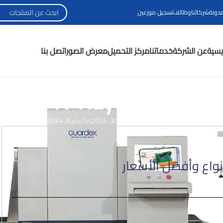
مدونة
شركائنا
وظائف
تسجيل موزعين
ئيسية
عن الشركة
خدماتنا
مركز التحميل
معرض الصور
اتصل بنا
اخبار
,
الاكثر قرائة
الأنواع وأفضل الأسعار
منشور بواسطة
يوليو 30, 2024
On يناير 9, 2024