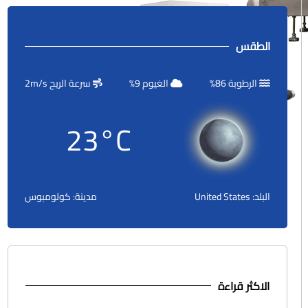
الطقس
الرطوبة
86
%
الغيوم
9
%
سرعة الريح
m/s
2
23
°C
البلد: United States
مدينة: كولومبوس
الاكثر قراءة