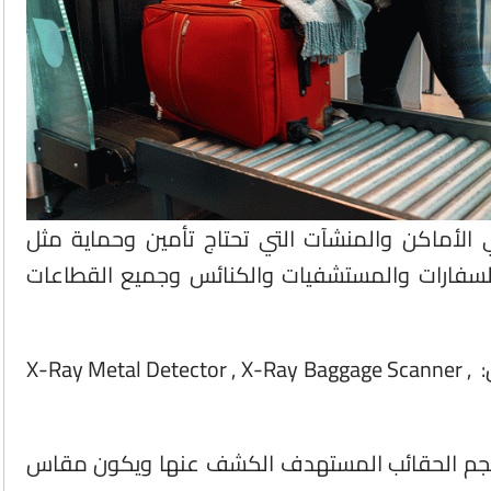
لأماكن والمنشآت التي تحتاج تأمين وحماية مثل
السفارات والمستشفيات والكنائس وجميع القطاعات
يطلق على جهاز كشف الشنط والحقائب عدة اسماء مثل: X-Ray Metal Detector , X-Ray Baggage Scanner ,
ى حجم الحقائب المستهدف الكشف عنها ويكون مقاس