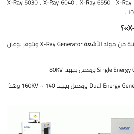
هذه المقاسات X-Ray 5030 , X-Ray 6040 , X-Ray 6550 , X-Ray 8065 , X-Ray
10
يعمل جهاز X-Ray عن طريق توليد أشعة اكس راى سينية من مولد الأشعة X-Ray Generator ويتوفر نوعان
النوع الثانى الأعلى كفاءة مولد الأشعة الثنائي Dual Energy Generator ويعمل بجهد 140 ~ 160KV وهذا