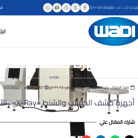
Skip to navigation
011101258
/
01110125888
ال
Skip to main content
الر
أجهزة كشف الحقائب والشنط «X-Ray».. 
تاريخ المقال:
يناير 9, 2024
وقت المقال:
11:12 ص
كاتب:
admin
أجهزة كشف الحقائب والشنط «X-Ray».. الأنواع وأفضل الأسعار
شارك المقال علي